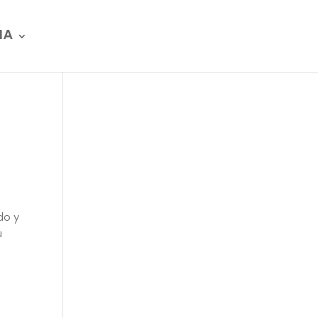
IA
do y
u