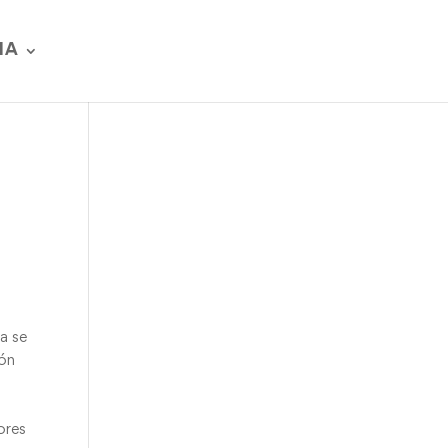
IA
a se
ión
ores