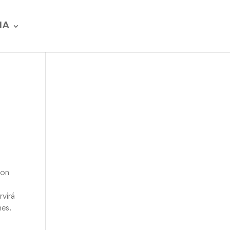
IA
ron
rvirá
nes.