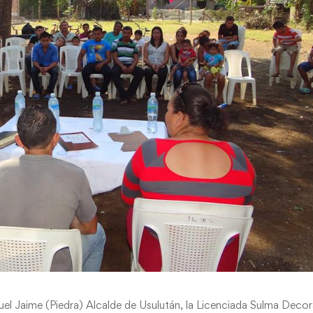
uel Jaime (Piedra) Alcalde de Usulután, la Licenciada Sulma Deco