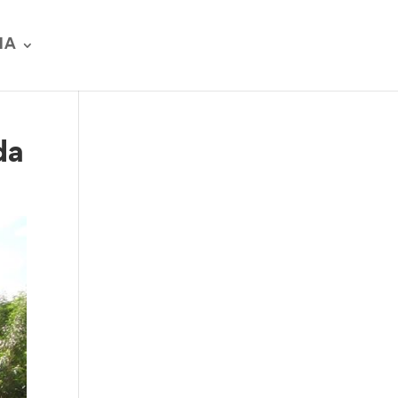
IA
da