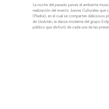
La noche del pasado jueves el ambiente musica
realización del evento Jueves Culturales que
(Piedra), en el cual se comparten deliciosos p
de Usulután, la danza moderna del grupo Ecli
público que disfrutó de cada una de las prese
vengan al parque Raúl Francisco Munguía a dis
juntos y con Piedra ¡Ganamos Todos!