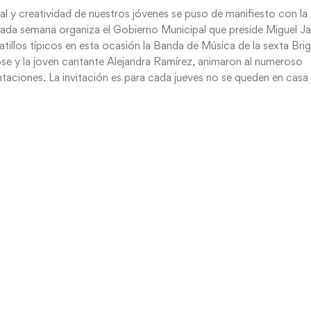
l y creatividad de nuestros jóvenes se puso de manifiesto con la
 cada semana organiza el Gobierno Municipal que preside Miguel J
latillos típicos en esta ocasión la Banda de Música de la sexta Bri
pse y la joven cantante Alejandra Ramírez, animaron al numeroso
ntaciones. La invitación es para cada jueves no se queden en casa
frutar sanamente en familia de los Jueves Culturales. Trabajando