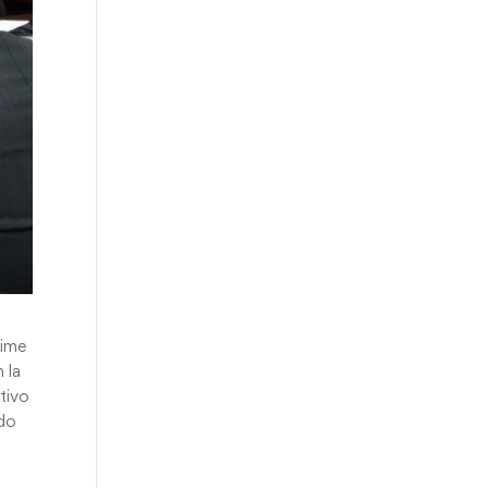
aime
 la
tivo
ado