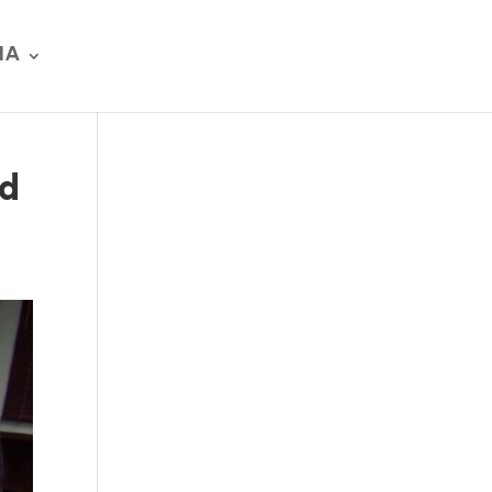
IA
ad