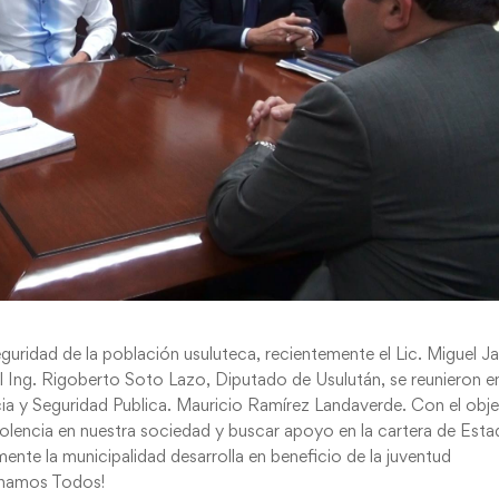
eguridad de la población usuluteca, recientemente el Lic. Miguel J
 Ing. Rigoberto Soto Lazo, Diputado de Usulután, se reunieron en
cia y Seguridad Publica. Mauricio Ramírez Landaverde. Con el obje
iolencia en nuestra sociedad y buscar apoyo en la cartera de Est
nte la municipalidad desarrolla en beneficio de la juventud
Ganamos Todos!