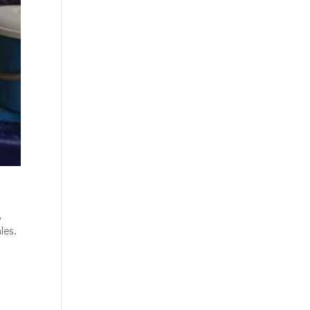
,
les.