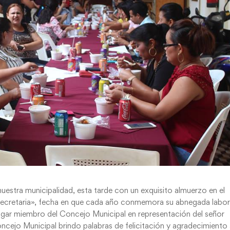
uestra municipalidad, esta tarde con un exquisito almuerzo en el
 Secretaria», fecha en que cada año conmemora su abnegada labor
elgar miembro del Concejo Municipal en representación del señor
oncejo Municipal brindo palabras de felicitación y agradecimiento