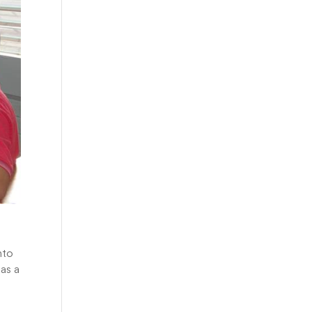
nto
ias a