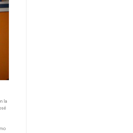
n la
osé
smo