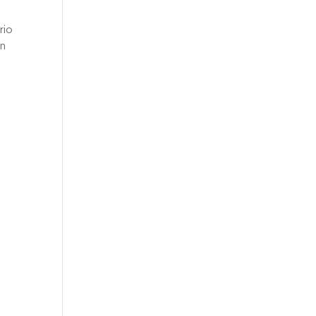
rio
on