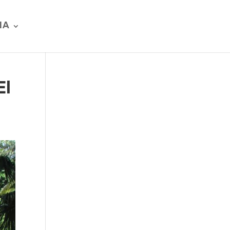
IA
El