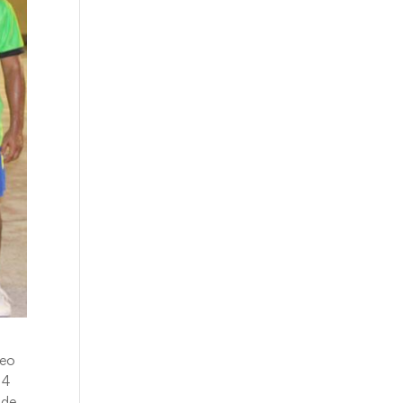
neo
14
 de