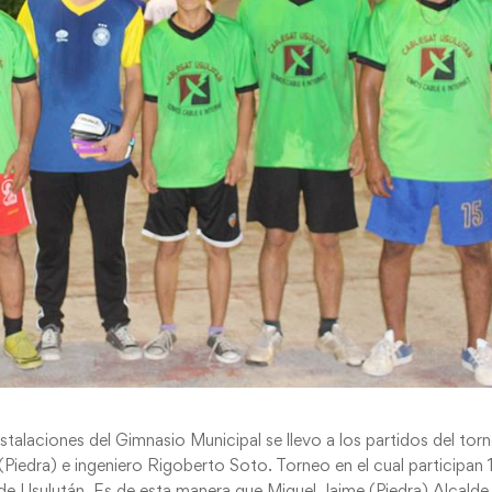
nstalaciones del Gimnasio Municipal se llevo a los partidos del tor
iedra) e ingeniero Rigoberto Soto. Torneo en el cual participan 
de Usulután. Es de esta manera que Miguel Jaime (Piedra) Alcalde