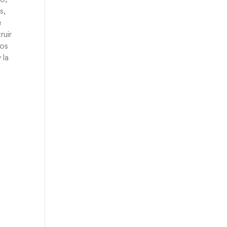
s,
e
ruir
los
 la