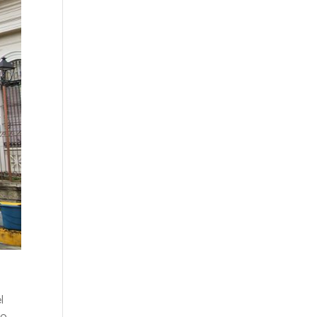
l
io,