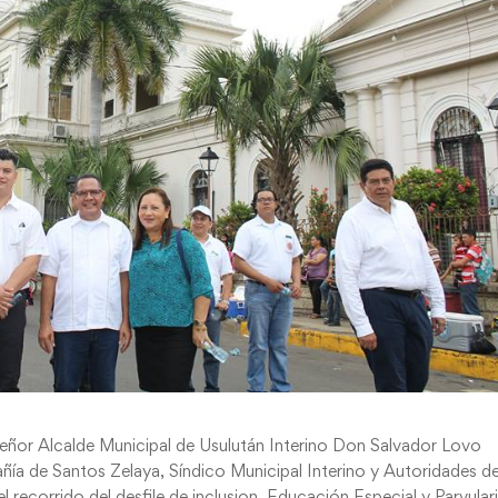
eñor Alcalde Municipal de Usulután Interino Don Salvador Lovo
 de Santos Zelaya, Síndico Municipal Interino y Autoridades de
ecorrido del desfile de inclusion, Educación Especial y Parvular