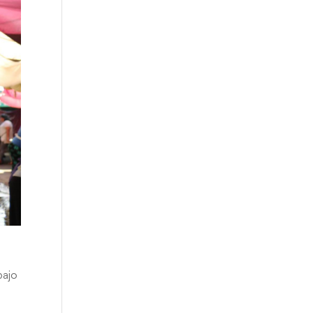
bajo
l