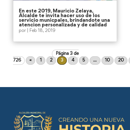
En este 2019, Mauricio Zelaya,
Alcalde te invita hacer uso de los
servicio municpales, brindandote una
atencion personalizada y de calidad
por
|
Feb 18, 2019
Página 3 de
726
«
1
2
3
4
5
...
10
20