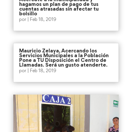
Acercate a la municipalidad y
hagamos un plan de pago de tus
cuentas atrasadas sin afectar tu
bolsillo
por
|
Feb 18, 2019
Mauricio Zelaya, Acercando los
Servicios Municipales a la Población
Pone a TU Disposición el Centro de
Llamadas. Será un gusto atenderte.
por
|
Feb 18, 2019