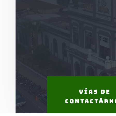
Vías de
Contactárn