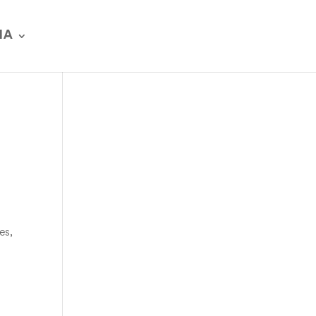
IA
es,