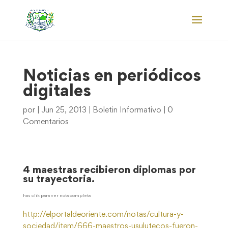
Noticias en periódicos
digitales
por
|
Jun 25, 2013
|
Boletin Informativo
|
0
Comentarios
4 maestras recibieron diplomas por
su trayectoria.
has clik para ver nota completa
http://elportaldeoriente.com/notas/cultura-y-
sociedad/item/666-maestros-usulutecos-fueron-