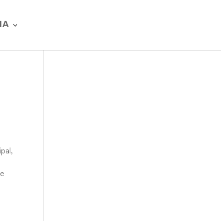
IA
pal,
De