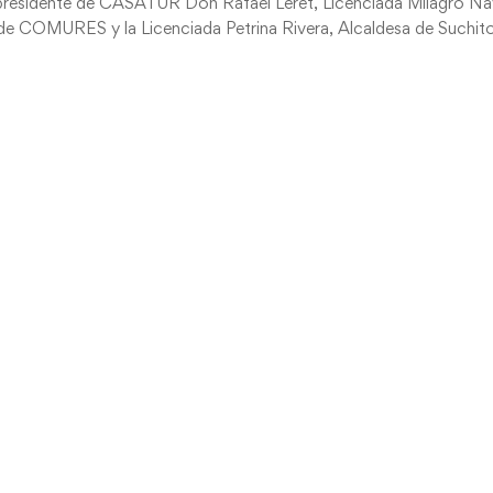
epresidente de CASATUR Don Rafael Leret, Licenciada Milagro N
 de COMURES y la Licenciada Petrina Rivera, Alcaldesa de Suchit