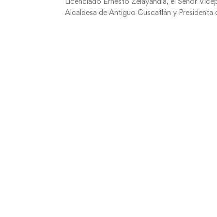
Licenciado Ernesto Zelayandia, el Señor Vic
Alcaldesa de Antiguo Cuscatlán y Presidenta