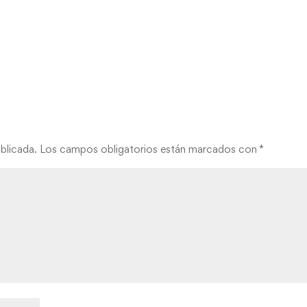
blicada.
Los campos obligatorios están marcados con
*
web en este navegador para la próxima vez que comente.