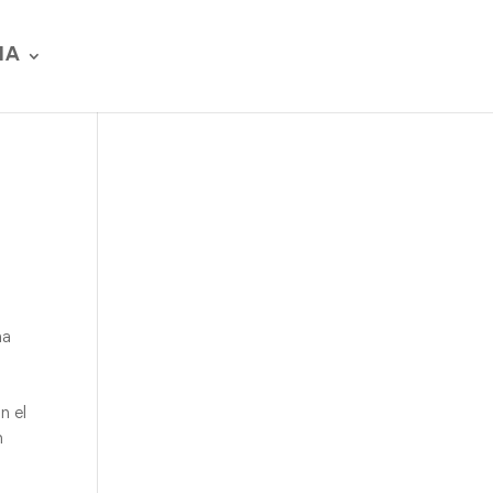
IA
na
n el
n