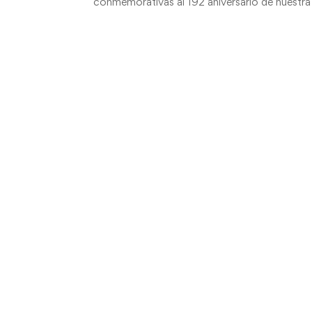
conmemorativas al 192 aniversario de nuestra