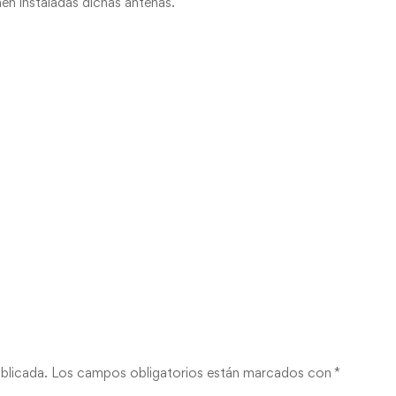
nen instaladas dichas antenas.
blicada.
Los campos obligatorios están marcados con
*