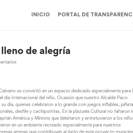
INICIO
PORTAL DE TRANSPARENC
lleno de alegría
ntarios
alvario se convirtió en un espacio dedicado especialmente para 
l día Internacional del niño. Ocasión que nuestro Alcalde Paco
n su día, quienes celebraron a lo grande con juegos inflables, piñata
nales, desfile y cachiporritas. En la plazuela Cultural no faltaron 
pitán América y Minions que deleitaron y entretuvieron a los niño
rtieron en un ambiente recreado especialmente para nuestros
presas amigas que contribuyen al éxito de este proyecto municipa