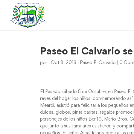
Paseo El Calvario se 
por
|
Oct 8, 2013
|
Paseo El Calvario
|
0 Come
El Pasado sábado 5 de Octubre, en Paseo El C
reyes del hogar los niños, conmemorando así e
Meardi, asistió para felicitar a los pequeños e
dulces, globos, pinta caritas, regalos promocio
personajes de los niños Ben10, Mario Bros, Ca
que junto a sus familiares asistieron y compa
pequeños. El señor Alcalde agradece a las em