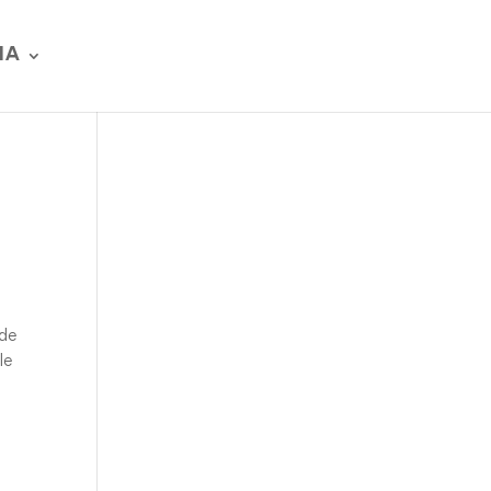
IA
 de
le