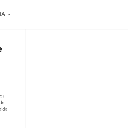
IA
e
jos
 de
alde