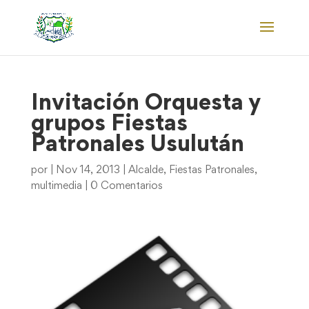
Invitación Orquesta y
grupos Fiestas
Patronales Usulután
por
|
Nov 14, 2013
|
Alcalde
,
Fiestas Patronales
,
multimedia
|
0 Comentarios