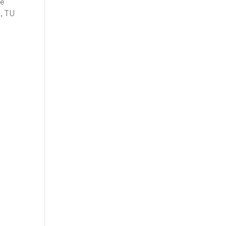
te
i, TU