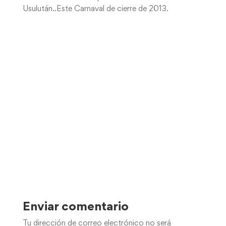
Usulután..Este Carnaval de cierre de 2013.
Enviar comentario
Tu dirección de correo electrónico no será
publicada.
Los campos obligatorios están
marcados con
*