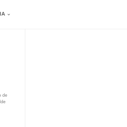
IA
o de
lde