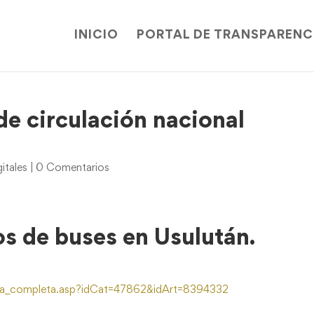
INICIO
PORTAL DE TRANSPARENC
de circulación nacional
itales
|
0 Comentarios
s de buses en Usulután.
ta_completa.asp?idCat=47862&idArt=8394332