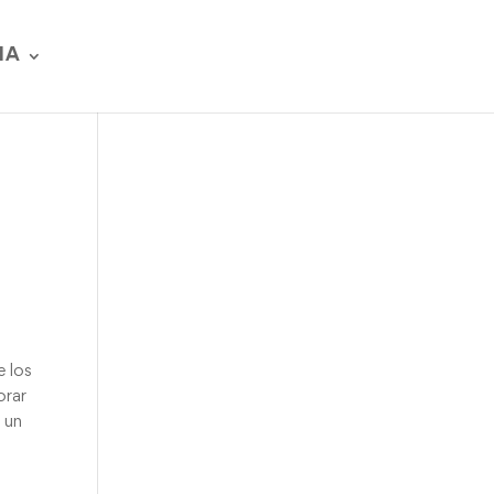
IA
e los
orar
 un