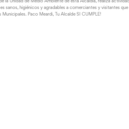
e la Unidad de Medio Ambiente de esta Alcaldía, realiza activida
es sanos, higiénicos y agradables a comerciantes y visitantes que
dos Municipales. Paco Meardi, Tu Alcalde SI CUMPLE!