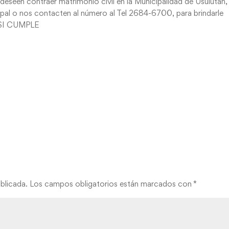
 deseen contraer matrimonio civil en la Municipalidad de Usulután,
icipal o nos contacten al número al Tel 2684-6700, para brindarle
e SI CUMPLE
blicada.
Los campos obligatorios están marcados con
*