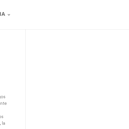
IA
gos
ante
os
 la