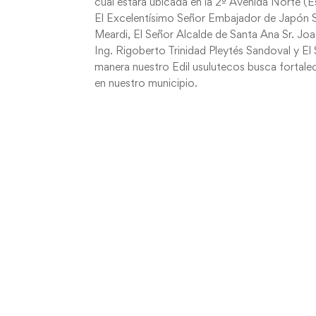
cual estará ubicada en la 2ª Avenida Norte (E
El Excelentísimo Señor Embajador de Japón S
Meardi, El Señor Alcalde de Santa Ana Sr. Joa
Ing. Rigoberto Trinidad Pleytés Sandoval y El
manera nuestro Edil usulutecos busca fortalece
en nuestro municipio.