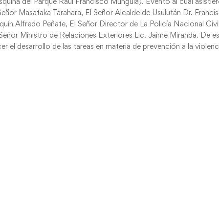
squina del Parque Raúl Francisco Munguía). Evento al cual asistie
eñor Masataka Tarahara, El Señor Alcalde de Usulután Dr. Franci
quín Alfredo Peñate, El Señor Director de La Policía Nacional Civi
 Señor Ministro de Relaciones Exteriores Lic. Jaime Miranda. De e
r el desarrollo de las tareas en materia de prevención a la violenc