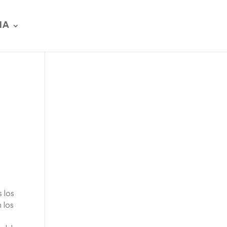
IA
s los
 los