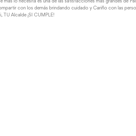
ue más lo necesita es una de las satisfacciones más grandes de P
 compartir con los demás brindando cuidado y Cariño con las pers
di, TU Alcalde ¡SI CUMPLE!