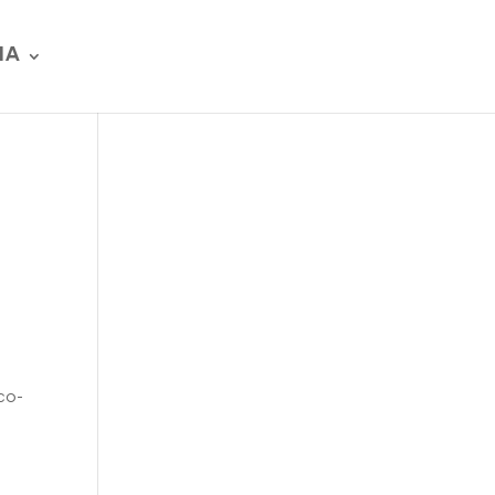
IA
o
ico-