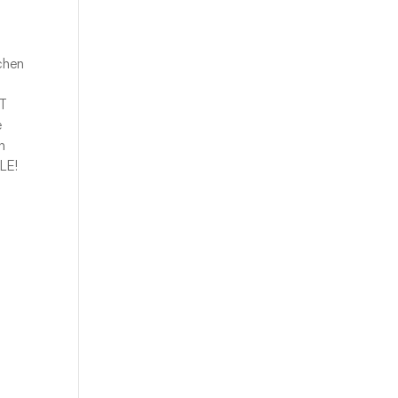
chen
IT
e
n
LE!