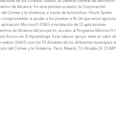
ernacional de los Estados Unidos, la Gerente General de Microsoft
 Centro de Alcance. En esta primera ocasión, la Corporación
l Crimen y la Violencia, a través de la iniciativa «Youth Spark»
a comprometido a ayudar a los jóvenes a fin de que estos aprove
 aplicación Microsoft 0365 e instalación de 12 aplicaciones
entros de Alcance del proyecto, acceso al Programa Microsoft 
n Socios en El Aprendizaje. Este valioso apoyo tiene un valor d
e realiza USAID con los 16 Alcaldes de los diferentes municipios e
nción del Crimen y la Violencia. Paco Meardi, TU Alcalde ¡SI CUMP