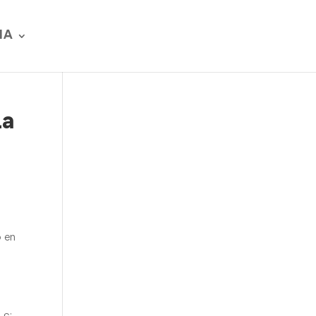
IA
La
o en