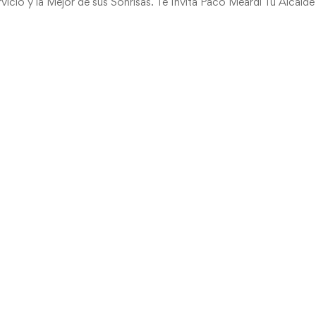
icio y la Mejor de sus Sonrisas. Te Invita Paco Meardi Tu Alcalde 