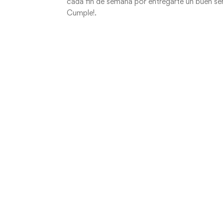
cada fin de semana por entregarte un buen serv
Cumple!.