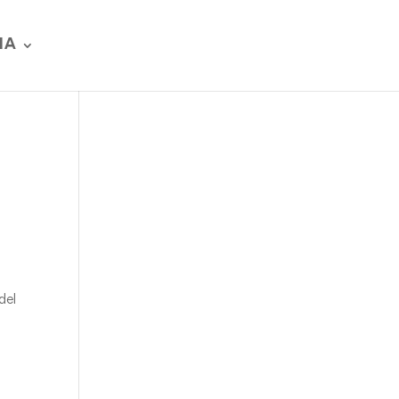
IA
del