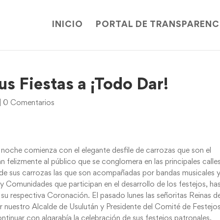
INICIO
PORTAL DE TRANSPARENC
s Fiestas a ¡Todo Dar!
|
0 Comentarios
a noche comienza con el elegante desfile de carrozas que son el
 felizmente al público que se conglomera en las principales calle
do de sus carrozas las que son acompañadas por bandas musicales 
 y Comunidades que participan en el desarrollo de los festejos, ha
a su respectiva Coronación. El pasado lunes las señoritas Reinas d
or nuestro Alcalde de Usulután y Presidente del Comité de Festejos
ntinuar con algarabía la celebración de sus festejos patronales.