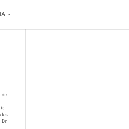
IA
s de
y
sta
e los
 Dr.