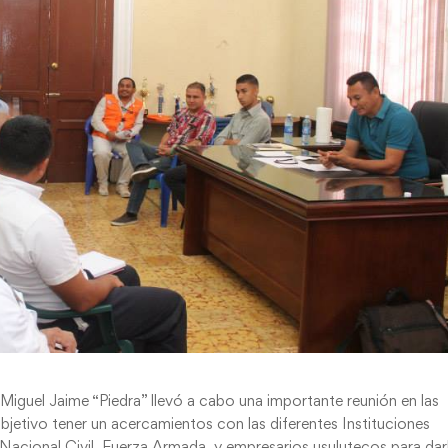
 Miguel Jaime “Piedra” llevó a cabo una importante reunión en las
 objetivo tener un acercamientos con las diferentes Instituciones
 Nacional Civil, Fuerza Armada, y empresarios usulutecos para dar