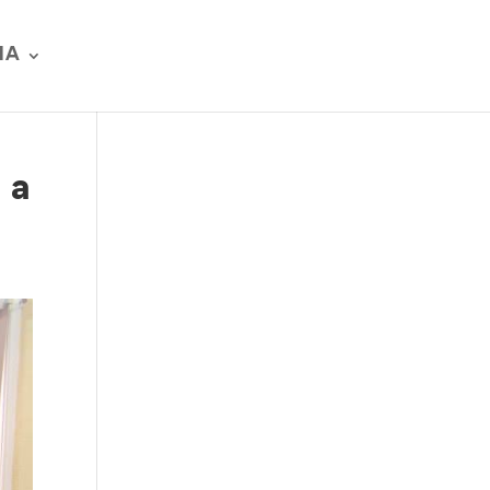
IA
 a