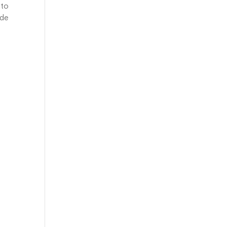
sto
 de