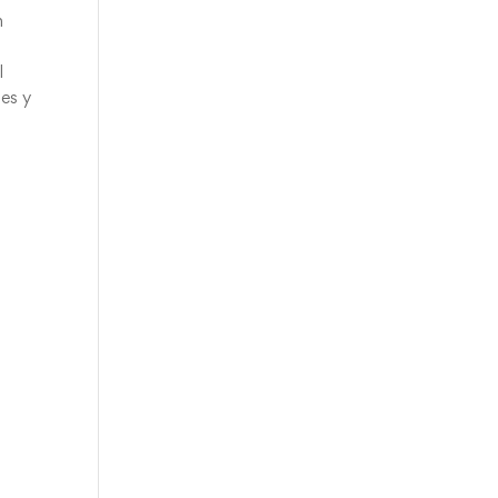
n
l
nes y