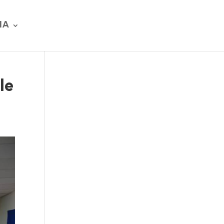
IA
le