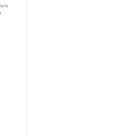
aría
s