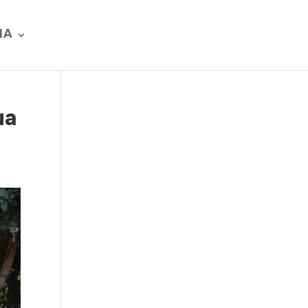
IA
ua