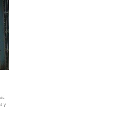
n
día
os y