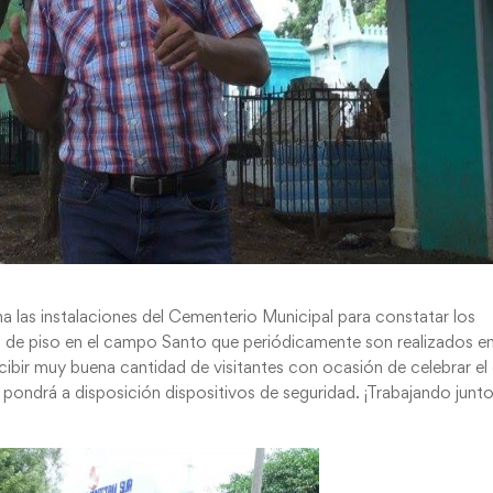
na las instalaciones del Cementerio Municipal para constatar los
o de piso en el campo Santo que periódicamente son realizados e
ecibir muy buena cantidad de visitantes con ocasión de celebrar el 
d pondrá a disposición dispositivos de seguridad. ¡Trabajando junt