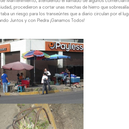
l de Mantenimiento, atendiendo el llamado de algunos comerciant
 ciudad, procedieron a cortar unas mechas de hierro que sobresalía
aba un riesgo para los transeúntes que a diario circulan por el lug
ajando Juntos y con Piedra ¡Ganamos Todos!