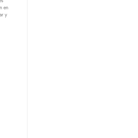
es
n en
ar y