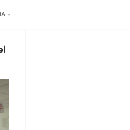
IA
el