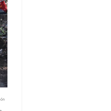
tón
e