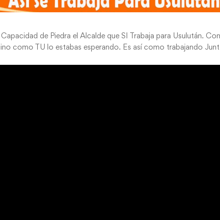
 la Capacidad de Piedra el Alcalde que SI Trabaja para Usulután. C
olino como TU lo estabas esperando. Es así como trabajando Junt