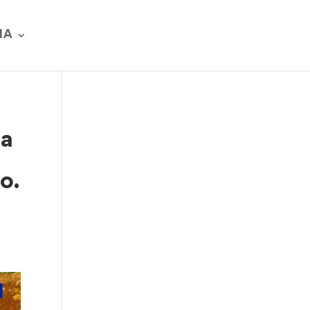
IA
ra
o.